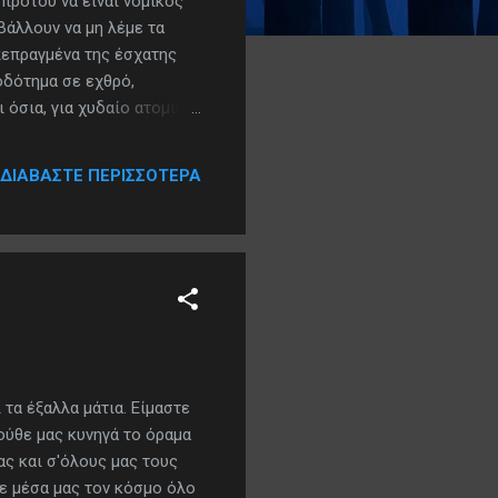
προτού να είναι νομικός
βάλλουν να μη λέμε τα
 πεπραγμένα της έσχατης
οδότημα σε εχθρό,
 όσια, για χυδαίο ατομικό
λάω από ιδιοτέλεια την
μενο, την ιστορική
ΔΙΑΒΆΣΤΕ ΠΕΡΙΣΣΌΤΕΡΑ
οντα, εδάφη ή θάλασσες
γέννησαν «νόημα» βίου,
 τα έξαλλα μάτια. Είμαστε
λούθε μας κυνηγά το όραμα
ας και σ'όλους μας τους
με μέσα μας τον κόσμο όλο