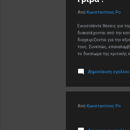
Από
Κωνσταντίνος Ρο
Εικοσιπέντε θέσεις για τη
διακατέχονται από την κατ
διαχειρίζονται για την ε
τους. Συνεπώς, επαναλαμβ
το δικαίωμα της κριτικής
κοινωνία είναι το προϊόν 
«της ελευθερίας της κοινω
Δημοσίευση σχολίου
που οδηγεί στην ελευθερία
του παραληρηματικού ιδεο
εξουσίας...
Από
Κωνσταντίνος Ρο