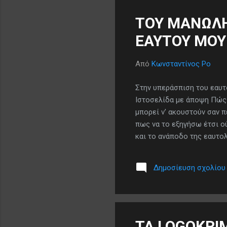
ΤΟΥ ΜΑΝΩΛΗ
ΕΑΥΤΟΥ ΜΟΥ
Από
Κωνσταντίνος Ρο
Στην υπεράσπιση του εαυτ
Ιστοσελίδα με άποψη Πώς 
μπορεί ν’ ακουστούν σαν π
πως να το εξηγήσω έτσι ού
και το ανάποδο της εαυτολ
μεταφρασμένο στις Βρυξέ
ελληνικό λαό με χαρακτηρι
Δημοσίευση σχολίου
απολύτως και ούτων ειπείν
και μένα, συντριπτική με
προειδοποιήσαμε, ...
TA LOGOKRI