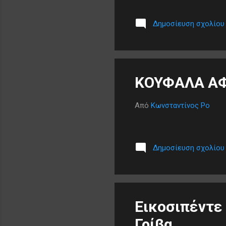
σύμβασης. Θα ήθελα κι εσ
και αποδέχεται πως για τ
Δημοσίευση σχολίου
σκηνοθέτη του. Κάθε ίχνο
αντιρρήσεις. Εσείς μόνο κα
ΚΟΥΦΑΛΑ ΑΦ
Από
Κωνσταντίνος Ρο
Δημοσίευση σχολίου
Εικοσιπέντε
Γρίβα .