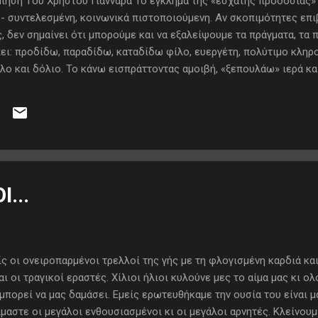
ηση Tου Χρηστου Γιανναρα Το έγκλημα της «έσχατης προδοσίας» 
 - συντελεσμένη, κοινωνικά πιστοποιούμενη. Αν σκοπιμότητες επι
, δεν σημαίνει ότι μπορούμε και να εξαλείψουμε τα πράγματα, τα
ει: προδίδω, παραδίδω, καταδίδω φίλο, ευεργέτη, πολύτιμο κληρ
ο και δόλιο. Το κάνω εισπράττοντας αμοιβή, «ξεπουλάω» ιερά και
ροδοσία, κορύφωμα, σε υπέρτατο βαθμό προδοσία, είναι να ξεπου
 κοινωνία που με γέννησε, τη γλώσσα που με δόμησε λογικό υποκεί
ει αυτοσεβασμό και αξιοπρέπεια. Ξεπουλάω, σε αλλότρια συμφέρ
 κοινή περιουσία, αλλά κοιτίδες και όρια πολιτισμού, μήτρες που 
Ι...
ίς οι ονειροπαρμένοι τρελλοί της γής με τη φλογισμένη καρδιά και
ι οι τραγικοί εραστές. Χίλιοι ήλιοι κυλούνε μες το αίμα μας κι ο
μπορεί να μας δαμάσει. Εμείς ερωτευθήκαμε την ουσία του είναι μ
μαστε οι μεγάλοι ενθουσιασμένοι κι οι μεγάλοι αρνητές. Κλείνου