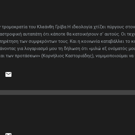
ν τρομοκρατία του Κλεάνθη Γρίβα Η ιδεολογία χτίζει πύργους στο
αστροφική αυταπάτη ότι κάποτε θα κατοικήσουν σ' αυτούς. Οι τεχ
ξυπηρέτηση των συμφερόντων τους. Και η κοινωνία καταβάλλει το 
άνοντας για λογαριασμό μου τη δήλωση ότι «μιλώ εξ ονόματός μου
 και των προτάσεων» (Κορνήλιος Καστοριάδης), νομιμοποιούμαι να
των αρετών μας και το κράτος των ελαττωμάτων μας» (Τόμας Πέιν)
νίας και της ανελευθερίας του κράτους» (Καρλ Μαρξ), και να απο
 του κράτους και στην ανελευθερία της κοινωνίας. 1. Η τρομοκρατ
λογικού λόγου. Είναι ιδεολογικός λόγος αναγμένος στον ανώτατο