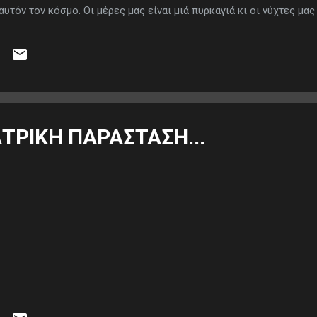
αυτόν τον κόσμο. Οι μέρες μας είναι μιά πυρκαγιά κι οι νύχτες μα
ρώπων. Είμαστε οι προάγγελοι του χάους. Γιώργος Μακρής
ΤΡΙΚΗ ΠΑΡΑΣΤΑΣΗ...