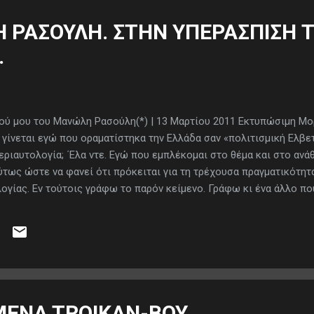
 ΡΑΣΟΥΛΗ. ΣΤΗΝ ΥΠΕΡΑΣΠΙΣΗ 
.
ού μου του Μανώλη Ρασούλη(*) | 13 Μαρτίου 2011 Εκτυπώσιμη Μορφ
γίνεται εγώ που οραματίστηκα την Ελλάδα σαν «πολιτισμική Ελβε
εριαυτολογία; ΄Ελα ντε. Εγώ που εμπλέκομαι στο θέμα και στο ανάθ
τως ώστε να φανεί ότι πρόκειται για τη τρέχουσα πραγματικότητα
ογίας. Εν τούτοις γράφω το παρόν κείμενο. Γράφω κι ένα άλλο πο
λλες για να υπερασπιστώ τον εαυτό μου διότι προσφάτως η Ευρ
σμούς όπως: άσωτος , απατεών, κλπ, κλπ. Φαντάζομαι τι εννοεί η
 μας πήραν τα σκάγια όλους μαζί και με τα ξερά καίγονται και τα
ιοψηφία ομολογουμένως, προείδαμε -εν αντιθέσει με τους επαγγελ
MENA TROIKAN-BOY