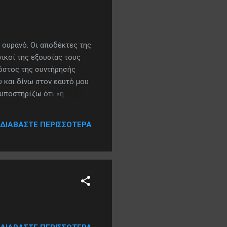
ν ουρανό. Οι αποδέκτες της
νικοί της εξουσίας τους
κόστος της συντήρησής
 και δίνω στον εαυτό μου
 υποστηρίζω ότι «η
, να αποφαίνομαι υπέρ
στρέφομαι κάθε μορφή βίας
ΔΙΑΒΆΣΤΕ ΠΕΡΙΣΣΌΤΕΡΑ
ία είναι η έσχατη έκφραση
 συντελεστή της