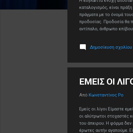
Η εύγλωττα ένοχη αποσιώπ
ρ
καταλογισμός, είναι πράξη
τ
πράγματα με το όνομά τους
ή
προδοσίας. Προδοσία θα π
σ
αντίπαλο, άνθρωπο επίβουλ
ε
συμφέρον. Και «έσχατη» π
ι
ίδια μου την πατρίδα: Την
Δημοσίευση σχολίου
ς
συνείδηση που με μπολιάζ
που δεν είναι υλική απλώς
πανανθρώπινα μέτρα ...
ΕΜΕΙΣ ΟΙ ΛΙΓΟ
Από
Κωνσταντίνος Ρο
Εμείς οι λίγοι Είμαστε εμε
οι αλύτρωτοι στοχαστές κα
του άπειρου. Η φόρμα δεν 
έρωτες αυτήν αγαπούμε. Εί