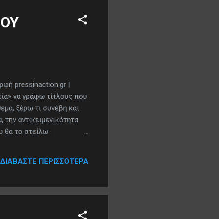
ΤΟΥ
ή pressinaction.gr |
τία» να γράφω τίτλους που
εμα, ξέρω τι συνέβη και
, την αντικειμενικότητα
υ θα το στείλω
ώπη φόρτωσε το λεγόμενο
 Βρυξέλλα, όμως γενίκευσε
ΔΙΑΒΆΣΤΕ ΠΕΡΙΣΣΌΤΕΡΑ
 χλωρά. Διότι άνθρωποι σαν
ματίες πολιτικούς