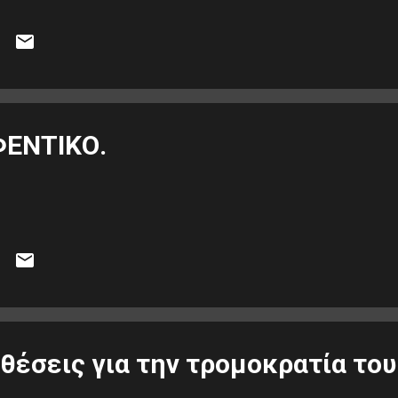
είς να υποδυθείτε το ρόλο του εξημερωμένου θεατή που κάθεται α
ις επόμενες δύο ώρες θα παρακολουθήσει έναν ηθοποιό να ερμηνεύ
ς συμμετοχής σας απαγορεύεται ρητά. Εσείς μόνο βλέπετε και αφ
ταναλώνετε τις γραμμές του έργου ''Η δική σου Ζωή'' και βαρυστομ
ΕΝΤΙΚΟ.
 θέσεις για την τρομοκρατία το