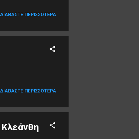
ναπαυτικά στη θέση του
ει υπό τις οδηγίες του
ΔΙΑΒΆΣΤΕ ΠΕΡΙΣΣΌΤΕΡΑ
ομοιώνετε χωρίς
αχι...
ΔΙΑΒΆΣΤΕ ΠΕΡΙΣΣΌΤΕΡΑ
υ Κλεάνθη